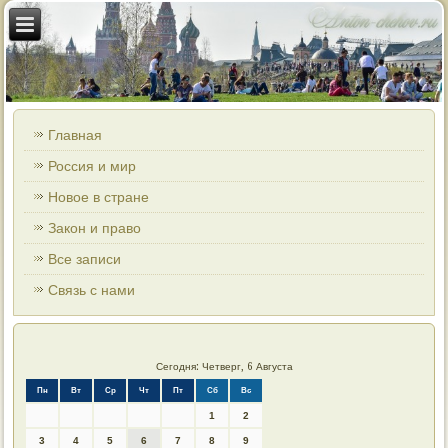
Главная
Россия и мир
Новое в стране
Закон и право
Все записи
Связь с нами
Сегодня: Четверг, 6 Августа
Пн
Вт
Ср
Чт
Пт
Сб
Вс
1
2
3
4
5
6
7
8
9