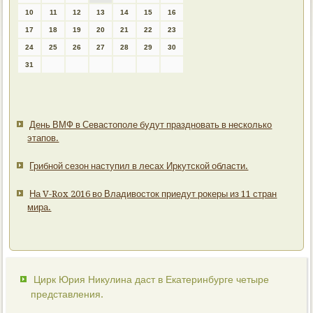
10
11
12
13
14
15
16
17
18
19
20
21
22
23
24
25
26
27
28
29
30
31
День ВМФ в Севастополе будут праздновать в несколько
этапов.
Грибной сезон наступил в лесах Иркутской области.
На V-Rox 2016 во Владивосток приедут рокеры из 11 стран
мира.
Цирк Юрия Никулина даст в Екатеринбурге четыре
представления.