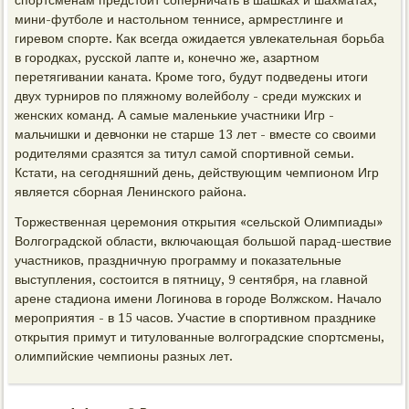
спортсменам предстоит соперничать в шашках и шахматах,
мини-футболе и настольном теннисе, армрестлинге и
гиревом спорте. Как всегда ожидается увлекательная борьба
в городках, русской лапте и, конечно же, азартном
перетягивании каната. Кроме того, будут подведены итоги
двух турниров по пляжному волейболу - среди мужских и
женских команд. А самые маленькие участники Игр -
мальчишки и девчонки не старше 13 лет - вместе со своими
родителями сразятся за титул самой спортивной семьи.
Кстати, на сегодняшний день, действующим чемпионом Игр
является сборная Ленинского района.
Торжественная церемония открытия «сельской Олимпиады»
Волгоградской области, включающая большой парад-шествие
участников, праздничную программу и показательные
выступления, состоится в пятницу, 9 сентября, на главной
арене стадиона имени Логинова в городе Волжском. Начало
мероприятия - в 15 часов. Участие в спортивном празднике
открытия примут и титулованные волгоградские спортсмены,
олимпийские чемпионы разных лет.