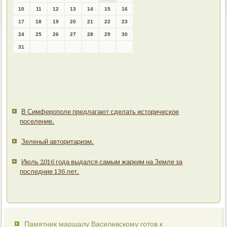
10
11
12
13
14
15
16
17
18
19
20
21
22
23
24
25
26
27
28
29
30
31
В Симферополе предлагают сделать историческое
поселение.
Зеленый авторитаризм.
Июль 2016 года выдался самым жарким на Земле за
последние 136 лет.
Памятник маршалу Василевскому готов к