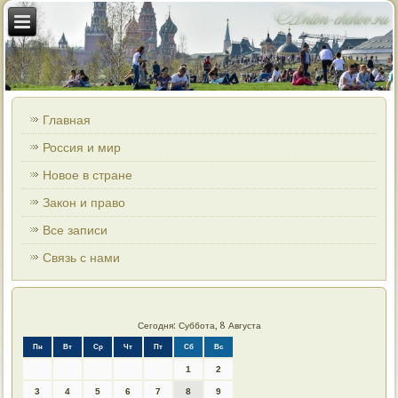
Главная
Россия и мир
Новое в стране
Закон и право
Все записи
Связь с нами
Сегодня: Суббота, 8 Августа
Пн
Вт
Ср
Чт
Пт
Сб
Вс
1
2
3
4
5
6
7
8
9