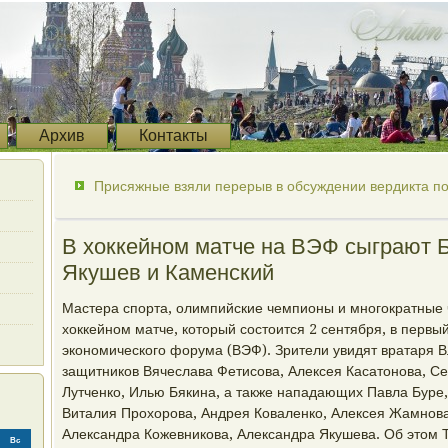
Архив
Контакты
Присяжные взяли перерыв в обсуждении вердикта по
В хоккейном матче на ВЭФ сыграют Б
Якушев и Каменский
Мастера спорта, олимпийские чемпионы и многократные 
хоккейном матче, который состоится 2 сентября, в первы
экономического форума (ВЭФ). Зрители увидят вратаря
защитников Вячеслава Фетисова, Алексея Касатонова, С
Лутченко, Илью Бякина, а также нападающих Павла Буре,
Виталия Прохорова, Андрея Коваленко, Алексея Жамнова
Александра Кожевникова, Александра Якушева. Об этом 
Вс