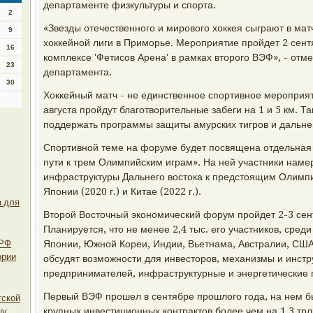
департаменте физкультуры и спорта.
2
«Звезды отечественного и мирового хоккея сыграют в мат
9
хоккейной лиги в Приморье. Мероприятие пройдет 2 сент
16
комплексе 'Фетисов Арена' в рамках второго ВЭФ», - отм
23
департамента.
30
Хоккейный матч - не единственное спортивное мероприят
августа пройдут благотворительные забеги на 1 и 5 км. 
поддержать программы защиты амурских тигров и дальне
Спортивной теме на форуме будет посвящена отдельная 
пути к трем Олимпийским играм». На ней участники наме
инфраструктуры Дальнего востока к предстоящим Олимпи
Японии (2020 г.) и Китае (2022 г.).
а для
Второй Восточный экономический форум пройдет 2-3 сен
Планируется, что не менее 2,4 тыс. его участников, сред
 РФ
Японии, Южной Кореи, Индии, Вьетнама, Австралии, США,
ории
обсудят возможности для инвесторов, механизмы и инст
предпринимателей, инфраструктурные и энергетические 
Первый ВЭФ прошел в сентябре прошлого года, на нем б
тской
крупных инвестиционных контрактов более чем на 1,3 трл
цу