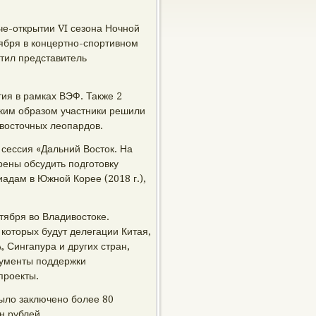
че-открытии VI сезона Ночной
ября в концертно-спортивном
етил представитель
ия в рамках ВЭФ. Также 2
Таким образом участники решили
восточных леопардов.
сессия «Дальний Восток. На
рены обсудить подготовку
адам в Южной Корее (2018 г.),
тября во Владивостоке.
и которых будут делегации Китая,
 Сингапура и других стран,
рументы поддержки
проекты.
ыло заключено более 80
н рублей.