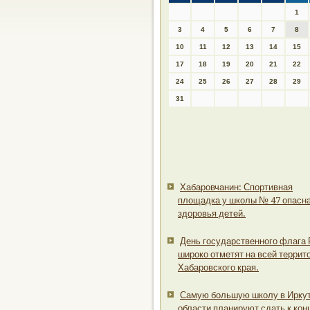
1
3
4
5
6
7
8
10
11
12
13
14
15
17
18
19
20
21
22
24
25
26
27
28
29
31
Хабаровчанин: Спортивная
площадка у школы № 47 опасн
здоровья детей.
День государственного флага
широко отметят на всей террит
Хабаровского края.
Самую большую школу в Ирку
области планируют сдать к кон