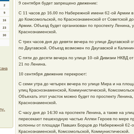
9 сентября будет запрещено движение:
2
С 11 часов до 16.00 по Набережной имени 62-ой Армии в
9
до Комсомольской, по Краснознаменской от Советской д
16
Армии. Объезд будет организован по проспекту Ленина, 
23
Краснознаменской.
30
С трех часов дня до девяти вечера по улице Даугавской 
по Даугавской. Объезд возможен по Даугавской и Калинин
С пяти до десяти вечера по улице 10-ой Дивизии НКВД о
21 по Ленина.
сана
10 сентября движение перекроют:
С семи утра до четырех вечера по улице Мира и на площ
улиц Краснознаменской, Коммунистической, Комсомольск
Объехать этот участок можно будет по проспекту Ленина,
Краснознаменской.
лу.
С часу дня до 14:30 на проспекте Ленина, а также на улиц
пересекают пешеходную частью Аллеи Героев по мере п
колонны от площади Павших Борцов до Набережной 62-о
Краснознаменской, Комсомольской, Коммунистической.