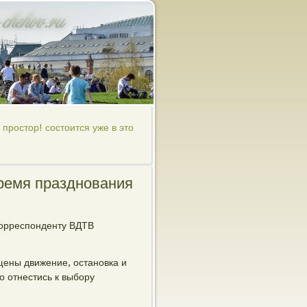
ростор! состоится уже в это
ремя празднования
корреспонденту ВДТВ
ещены движение, остановка и
о отнестись к выбору