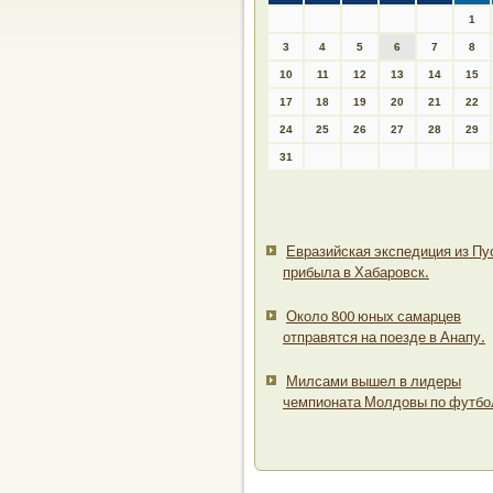
1
3
4
5
6
7
8
10
11
12
13
14
15
17
18
19
20
21
22
24
25
26
27
28
29
31
Евразийская экспедиция из Пу
прибыла в Хабаровск.
Около 800 юных самарцев
отправятся на поезде в Анапу.
Милсами вышел в лидеры
чемпионата Молдовы по футбо