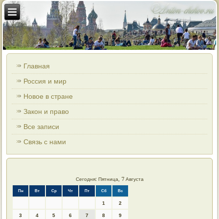
Главная
Россия и мир
Новое в стране
Закон и право
Все записи
Связь с нами
Сегодня: Пятница, 7 Августа
Пн
Вт
Ср
Чт
Пт
Сб
Вс
1
2
3
4
5
6
7
8
9