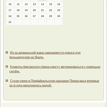
10
11
12
13
14
15
16
17
18
19
20
21
22
23
24
25
26
27
28
29
30
31
Из-за аномальной жары закрываются дороги для
большегрузов на Урале.
Клиенты британского банка смогут авторизоваться с помощью
селфи.
Сухое озеро в Прибайкальском нацпарке Приангарья впервые
за 4 года наполнилось водой.