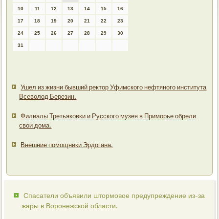
10
11
12
13
14
15
16
17
18
19
20
21
22
23
24
25
26
27
28
29
30
31
Ушел из жизни бывший ректор Уфимского нефтяного института
Всеволод Березин.
Филиалы Третьяковки и Русского музея в Приморье обрели
свои дома.
Внешние помощники Эрдогана.
Спасатели объявили штормовое предупреждение из-за
жары в Воронежской области.