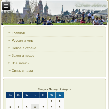
Главная
Россия и мир
Новое в стране
Закон и право
Все записи
Связь с нами
Сегодня: Четверг, 6 Августа
Пн
Вт
Ср
Чт
Пт
Сб
Вс
1
2
3
4
5
6
7
8
9