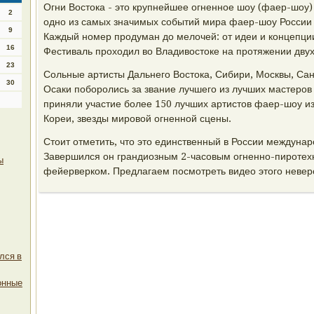
Огни Востока - это крупнейшее огненное шоу (фаер-шоу)
2
одно из самых значимых событий мира фаер-шоу России 
9
Каждый номер продуман до мелочей: от идеи и концепци
16
Фестиваль проходил во Владивостоке на протяжении двух 
23
Сольные артисты Дальнего Востока, Сибири, Москвы, Сан
30
Осаки поборолись за звание лучшего из лучших мастеров 
приняли участие более 150 лучших артистов фаер-шоу из
Кореи, звезды мировой огненной сцены.
Стоит отметить, что это единственный в России междуна
Завершился он грандиозным 2-часовым огненно-пиротех
ы
фейерверком. Предлагаем посмотреть видео этого невер
лся в
онные