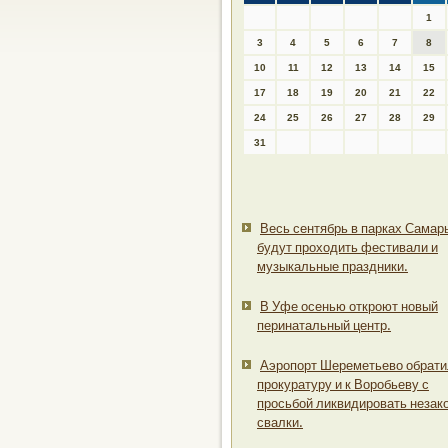
1
3
4
5
6
7
8
10
11
12
13
14
15
17
18
19
20
21
22
24
25
26
27
28
29
31
Весь сентябрь в парках Самар
будут проходить фестивали и
музыкальные праздники.
В Уфе осенью откроют новый
перинатальный центр.
Аэропорт Шереметьево обрати
прокуратуру и к Воробьеву с
просьбой ликвидировать незак
свалки.