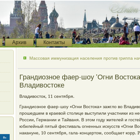
Архив
Контакты
Массовая иммунизация населения против гриппа нач
Грандиозное фаер-шоу 'Огни Востока
Владивостоке
Владивосток, 11 сентября.
Грандиозное фаер-шоу «Огни Востока» зажгло во Владиво
прошедшем в краевой столице выступили участники из не
России, Германии и Тайваня. В этом году жителей и гост
юбилейный пятый фестиваль огненных искусств «Огни Во
накануне, 10 сентября, гала-концертом, сообщает корр.
Вс