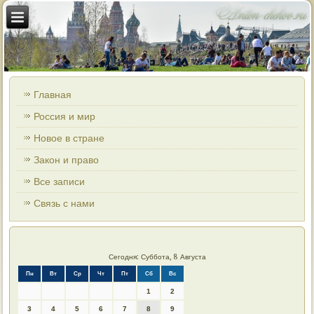
Главная
Россия и мир
Новое в стране
Закон и право
Все записи
Связь с нами
Сегодня: Суббота, 8 Августа
Пн
Вт
Ср
Чт
Пт
Сб
Вс
1
2
3
4
5
6
7
8
9