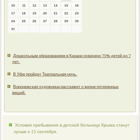
10
11
12
13
14
15
16
17
18
19
20
21
22
23
24
25
26
27
28
29
30
31
Дошкольным образованием в Казани охвачено 75% детей до 7
лет.
В Уфе пройдет Театральная ночь.
Воронежская художница расскажет о жизни потерянных
вещей.
Условия пребывания в детской больнице Крыма станут
лучше к 15 сентября.