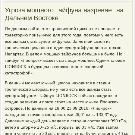
Угроза мощного тайфуна назревает на
Дальнем Востоке
По данным сайта, этот тропический циклон не попадает в
траекторию привычную для этого года, поэтому у него есть
все шансы стать супертайфуном. За летний сезон из
тропических циклонов стадии супертайфуна достиг только
Непартак. В целом мощных тайфунов больше не было. Но
тайфун «Лионрок» может стать еще мощнее. Одним словом
LIONROCK в будущем возможно станет «ходячей
катастрофой».
В данный момент южный циклон находится в стадии
тропического шторма, но у него есть все шансы стать
супертайфуном. Тайфун LIONROCK сейчас находится в
стадии развития и почти стоит на месте южнее Японских
островов. По данным на 18:00 23.08.2016, «Лионрок»
находится в точке с координатами 28,6° с.ш., 133,3° в.д.
Давление каждый день падает и сегодня составляет 990 гПа,
ветер в шторме 20−25 м/с, порывы до 33 м/с. Уже завтра
ветер усилится до 30 м/с, порывы ветра будут достигать 45 м/