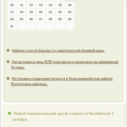
10
11
12
13
14
15
16
17
18
19
20
21
22
23
24
25
26
27
28
29
30
31
Найден способ борьбы со смертоносной формой рака.
Десантники в день ВДВ пошумели и покричали на набережной
Астаны.
Источники отравления воздуха в Красноармейском районе
Волгограда найдены.
Новый перинатальный центр откроют в Челябинске 1
октября.