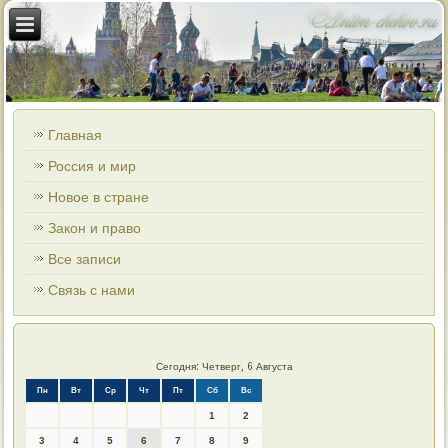
Главная
Россия и мир
Новое в стране
Закон и право
Все записи
Связь с нами
Сегодня: Четверг, 6 Августа
Пн
Вт
Ср
Чт
Пт
Сб
Вс
1
2
3
4
5
6
7
8
9