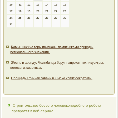
10
11
12
13
14
15
16
17
18
19
20
21
22
23
24
25
26
27
28
29
30
31
Камышинские горы признаны памятниками природы
регионального значения.
Жизнь в аренду. Челябинцы берут напрокат технику, игры,
волосы и животных.
Площадь Птичьей гавани в Омске хотят сократить.
Строительство боевого человекоподобного робота
превратят в веб-сериал.