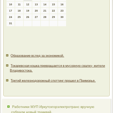
10
11
12
13
14
15
16
17
18
19
20
21
22
23
24
25
26
27
28
29
30
31
Образование вслед за экономикой.
Токаревская кошка превращается в мусорную свалку- жители
Владивостока.
Третий железнодорожный споттинг прошел в Приморье.
Работники МУП Иркутскгорэлектротранс вручную
собрали новый трамвай.