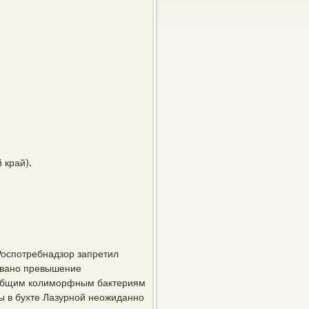
 край).
Роспотребнадзор запретил
овано превышение
и общим колиморфным бактериям
ды в бухте Лазурной неожиданно