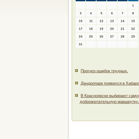
1
3
4
5
6
7
8
10
11
12
13
14
15
17
18
19
20
21
22
24
25
26
27
28
29
31
Прогноз ошибок трудных.
Дендропарк появился в Хабаро
В Красноярске выбирают сам
доброжелательную маршрутку