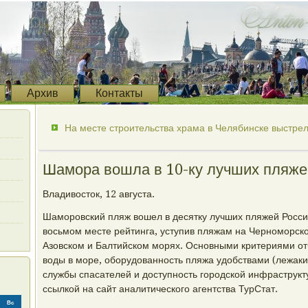
Архив
Контакты
На месте строительства храма в Челябинске выстрел
Шамора вошла в 10-ку лучших пляже
Владивосток, 12 августа.
Шаморовский пляж вошел в десятку лучших пляжей Росси
восьмом месте рейтинга, уступив пляжам на Черноморско
Азовском и Балтийском морях. Основными критериями от
воды в море, оборудованность пляжа удобствами (лежаки, 
службы спасателей и доступность городской инфраструк
ссылкой на сайт аналитического агентства ТурСтат.
Вс