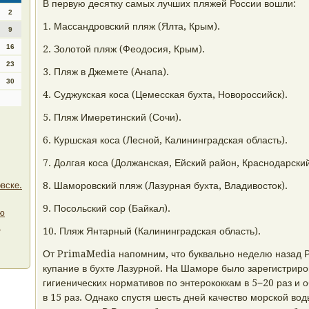
В первую десятку самых лучших пляжей России вошли:
2
1. Массандровский пляж (Ялта, Крым).
9
16
2. Золотой пляж (Феодосия, Крым).
23
3. Пляж в Джемете (Анапа).
30
4. Суджукская коса (Цемесская бухта, Новороссийск).
5. Пляж Имеретинский (Сочи).
6. Куршская коса (Лесной, Калининградская область).
7. Долгая коса (Должанская, Ейский район, Краснодарский
вске.
8. Шаморовский пляж (Лазурная бухта, Владивосток).
9. Посольский сор (Байкал).
ую
.
10. Пляж Янтарный (Калининградская область).
От PrimaMedia напомним, что буквально неделю назад 
купание в бухте Лазурной. На Шаморе было зарегистрир
гигиенических нормативов по энтерококкам в 5−20 раз 
в 15 раз. Однако спустя шесть дней качество морской во