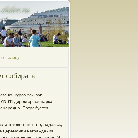
ую полосу.
т собирать
го конкурса эскизов,
 VN.ru директор зоопарка
сенародно. Потребуется
кта готового нет, но, надеюсь,
на церемонии награждения
ором приняли участие около 50-