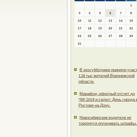
1
3
4
5
6
7
8
10
11
12
13
14
15
17
18
19
20
21
22
24
25
26
27
28
29
31
В экосубботнике приняли учас
128 тыс жителей Воронежской
области.
Марафон, обратный отсчет до
ЧМ-2018 и салют: День города 
Ростове-на-Дону.
Новосибирские водители не
торопятся оплачивать штрафы.