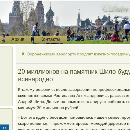
Архив
Контакты
Воронежскому аэропорту продлят взлетно-посадочн
20 миллионов на памятник Шило буду
всенародно
К такому решению, после завершения непрофессионально
склоняется семья Ростислава Александровича, рассказал
Андрей Шило. Деньги на памятник планируют собирать в
минимум 20 миллионов рублей.
- Вот эта идея с беседкой понравилась нашей семье, прое
скоро появится, - прокомментировал молодой директор 
Вс
участников народного интернет-конкурса проектов, в кот