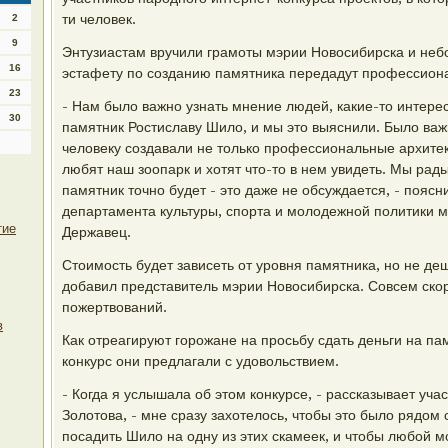
ти человек.
2
9
Энтузиастам вручили грамоты мэрии Новосибирска и неб
16
эстафету по созданию памятника передадут профессион
23
- Нам было важно узнать мнение людей, какие-то интере
30
памятник Ростиславу Шило, и мы это выяснили. Было важ
человеку создавали не только профессиональные архитек
любят наш зоопарк и хотят что-то в нем увидеть. Мы рады
памятник точно будет - это даже не обсуждается, - пояс
департамента культуры, спорта и молодежной политики 
тие
Державец.
Стоимость будет зависеть от уровня памятника, но не д
добавил представитель мэрии Новосибирска. Совсем ско
пожертвований.
в
Как отреагируют горожане на просьбу сдать деньги на па
конкурс они предлагали с удовольствием.
- Когда я услышала об этом конкурсе, - рассказывает уча
Золотова, - мне сразу захотелось, чтобы это было рядом
посадить Шило на одну из этих скамеек, и чтобы любой мо