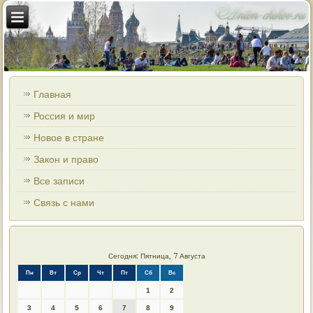
Главная
Россия и мир
Новое в стране
Закон и право
Все записи
Связь с нами
Сегодня: Пятница, 7 Августа
Пн
Вт
Ср
Чт
Пт
Сб
Вс
1
2
3
4
5
6
7
8
9