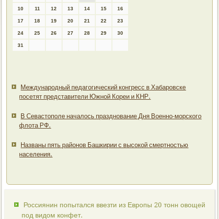
10
11
12
13
14
15
16
17
18
19
20
21
22
23
24
25
26
27
28
29
30
31
Международный педагогический конгресс в Хабаровске
посетят представители Южной Кореи и КНР.
В Севастополе началось празднование Дня Военно-морского
флота РФ.
Названы пять районов Башкирии с высокой смертностью
населения.
Россиянин попытался ввезти из Европы 20 тонн овощей
под видом конфет.