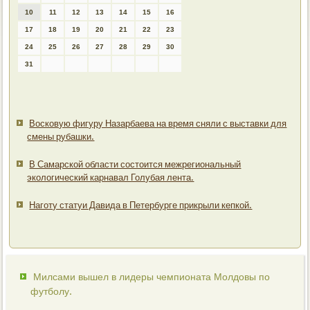
10
11
12
13
14
15
16
17
18
19
20
21
22
23
24
25
26
27
28
29
30
31
Восковую фигуру Назарбаева на время сняли с выставки для
смены рубашки.
В Самарской области состоится межрегиональный
экологический карнавал Голубая лента.
Наготу статуи Давида в Петербурге прикрыли кепкой.
Милсами вышел в лидеры чемпионата Молдовы по
футболу.