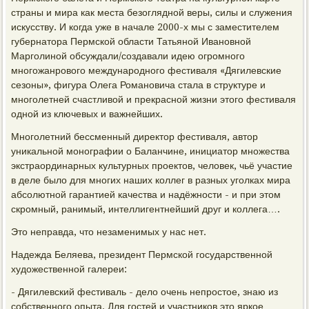
страны и мира как места безоглядной веры, силы и служения
искусству. И когда уже в начале 2000-х мы с заместителем
губернатора Пермской области Татьяной Ивановной
Марголиной обсуждали/создавали идею огромного
многожанрового международного фестиваля «Дягилевские
сезоны», фигура Олега Романовича стала в структуре и
многолетней счастливой и прекрасной жизни этого фестиваля
одной из ключевых и важнейших.
Многолетний бессменный директор фестиваля, автор
уникальной монографии о Баланчине, инициатор множества
экстраординарных культурных проектов, человек, чьё участие
в деле было для многих наших коллег в разных уголках мира
абсолютной гарантией качества и надёжности - и при этом
скромный, ранимый, интеллигентнейший друг и коллега….
Это неправда, что незаменимых у нас нет.
Надежда Беляева, президент Пермской государственной
художественной галереи:
- Дягилевский фестиваль - дело очень непростое, знаю из
собственного опыта. Для гостей и участников это яркое