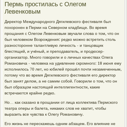
Пермь простилась с Олегом
Левенковым
Директор Международного Дягилевского фестиваля был
похоронен в Перми на Северном кладбище. Во время
прощания с Олегом Левенковым звучали слова о том, что он
был человеком Возрождения: редко можно встретить столь
разносторонне талантливую личность - и танцовщик
блестящий, и учёный, и преподаватель, и продюсер-
организатор. Много говорили и о личных качествах Олега
Романовича - человека на удивление скромного: 18 июня ему
исполнилось 70 лет, но юбилей прошёл почти незамеченным,
потому что во время Дягилевского фестиваля его директор
был занят делом, а не самим собой. Говорили о том, что он
был образцом настоящей интеллигентности, какие
встречаются крайне редко.
Но… как сказано в прощании от лица коллектива Пермского
театра оперы и балета, никаких слов не хватит, чтобы
выразить все чувства к Олегу Романовичу.
Его жизнь не перескажешь одним абзацем. Его влияние не