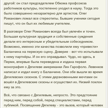
другой: он стал председателем Обкома профсоюза
работников культуры, постепенно уходил в науку. Тогда это
было совершенно нехарактерно для артистов. Олег
Романович ломал все стереотипы. Бывшие ученики сегодня
пишут, что он был их любимым учителем.
В разговоре Олег Романович всегда был увлечён и точен.
Большая культурная эрудиция и собственные суждения
делали его интересным и убедительным собеседником.
Возможно, именно эти качества позволили ему «привести»
Баланчина на пермскую сцену. Доверие - вот что испытывали
к нему партнёры. И он его оправдывал. Чудо, но здесь, в
Перми, впервые была переведена и издана первая
монография о Дягилеве американки Лин Гарофоло. Левенков
написал и издал книгу о Баланчине. Они обе вышли во время
Дягилевских сезонов. С этими дерзновенными мечтами он
вошёл в Дягилевские сезоны и осуществил их. Низкий поклон
ему за это.
Всё, что связано с Дягилевым, непросто. Это предстояние
перед ним, перед собой, перед специалистами, перед
публикой. Посвящение Дягилеву - это вызов, который человек