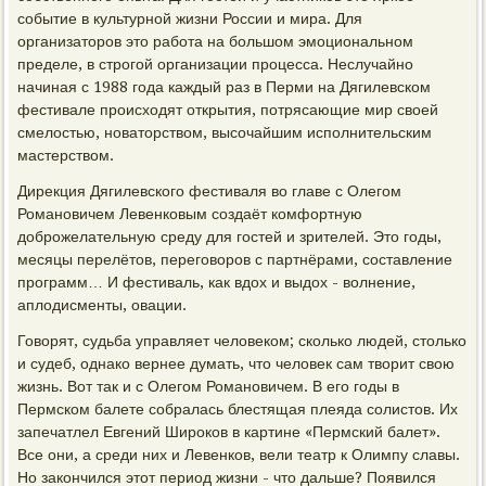
событие в культурной жизни России и мира. Для
организаторов это работа на большом эмоциональном
пределе, в строгой организации процесса. Неслучайно
начиная с 1988 года каждый раз в Перми на Дягилевском
фестивале происходят открытия, потрясающие мир своей
смелостью, новаторством, высочайшим исполнительским
мастерством.
Дирекция Дягилевского фестиваля во главе с Олегом
Романовичем Левенковым создаёт комфортную
доброжелательную среду для гостей и зрителей. Это годы,
месяцы перелётов, переговоров с партнёрами, составление
программ… И фестиваль, как вдох и выдох - волнение,
аплодисменты, овации.
Говорят, судьба управляет человеком; сколько людей, столько
и судеб, однако вернее думать, что человек сам творит свою
жизнь. Вот так и с Олегом Романовичем. В его годы в
Пермском балете собралась блестящая плеяда солистов. Их
запечатлел Евгений Широков в картине «Пермский балет».
Все они, а среди них и Левенков, вели театр к Олимпу славы.
Но закончился этот период жизни - что дальше? Появился