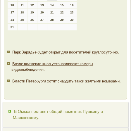
10
11
12
13
14
15
16
17
18
19
20
21
22
23
24
25
26
27
28
29
30
31
Парк Зарядье будет открыт для посетителей круглосуточно.
Возле волжских школ устанавливают камеры
видеонаблюдения.
Власти Петербурга хотят снабдить такси желтыми номерами.
В Омске поставят общий памятник Пушкину и
Маяковскому.