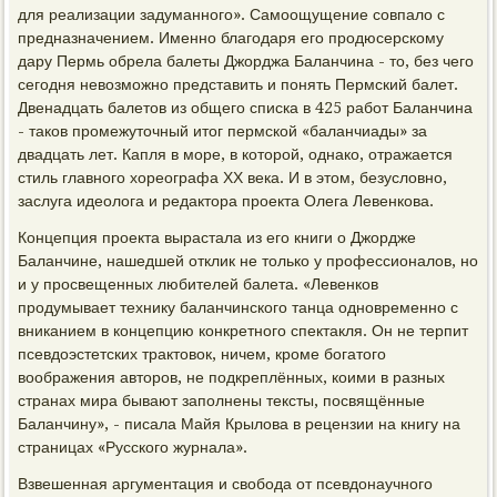
для реализации задуманного». Самоощущение совпало с
предназначением. Именно благодаря его продюсерскому
дару Пермь обрела балеты Джорджа Баланчина - то, без чего
сегодня невозможно представить и понять Пермский балет.
Двенадцать балетов из общего списка в 425 работ Баланчина
- таков промежуточный итог пермской «баланчиады» за
двадцать лет. Капля в море, в которой, однако, отражается
стиль главного хореографа ХХ века. И в этом, безусловно,
заслуга идеолога и редактора проекта Олега Левенкова.
Концепция проекта вырастала из его книги о Джордже
Баланчине, нашедшей отклик не только у профессионалов, но
и у просвещенных любителей балета. «Левенков
продумывает технику баланчинского танца одновременно с
вниканием в концепцию конкретного спектакля. Он не терпит
псевдоэстетских трактовок, ничем, кроме богатого
воображения авторов, не подкреплённых, коими в разных
странах мира бывают заполнены тексты, посвящённые
Баланчину», - писала Майя Крылова в рецензии на книгу на
страницах «Русского журнала».
Взвешенная аргументация и свобода от псевдонаучного