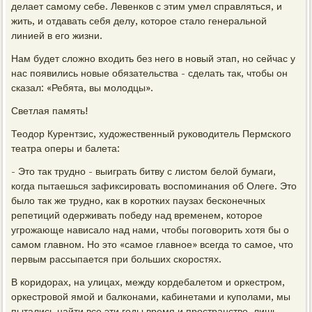
делает самому себе. Левенков с этим умел справляться, и
жить, и отдавать себя делу, которое стало генеральной
линией в его жизни.
Нам будет сложно входить без него в новый этап, но сейчас у
нас появились новые обязательства - сделать так, чтобы он
сказал: «Ребята, вы молодцы».
Светлая память!
Теодор Курентзис, художественный руководитель Пермского
театра оперы и балета:
- Это так трудно - выиграть битву с листом белой бумаги,
когда пытаешься зафиксировать воспоминания об Олеге. Это
было так же трудно, как в коротких паузах бесконечных
репетиций одерживать победу над временем, которое
угрожающе нависало над нами, чтобы поговорить хотя бы о
самом главном. Но это «самое главное» всегда то самое, что
первым рассыпается при больших скоростях.
В коридорах, на улицах, между кордебалетом и оркестром,
оркестровой ямой и балконами, кабинетами и куполами, мы
пытались найти все эти годы время и пространство, лишь