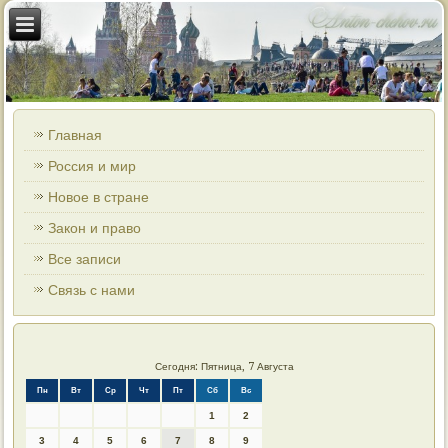
Главная
Россия и мир
Новое в стране
Закон и право
Все записи
Связь с нами
Сегодня: Пятница, 7 Августа
Пн
Вт
Ср
Чт
Пт
Сб
Вс
1
2
3
4
5
6
7
8
9