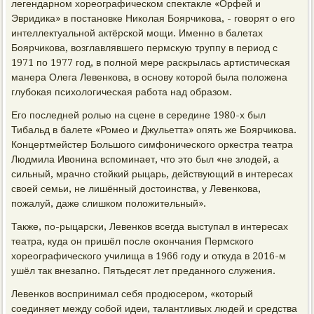
легендарном хореографическом спектакле «Орфей и
Эвридика» в постановке Николая Боярчикова, - говорят о его
интеллектуальной актёрской мощи. Именно в балетах
Боярчикова, возглавлявшего пермскую труппу в период с
1971 по 1977 год, в полной мере раскрылась артистическая
манера Олега Левенкова, в основу которой была положена
глубокая психологическая работа над образом.
Его последней ролью на сцене в середине 1980-х был
Тибальд в балете «Ромео и Джульетта» опять же Боярчикова.
Концертмейстер Большого симфонического оркестра театра
Людмила Ивонина вспоминает, что это был «не злодей, а
сильный, мрачно стойкий рыцарь, действующий в интересах
своей семьи, не лишённый достоинства, у Левенкова,
пожалуй, даже слишком положительный».
Также, по-рыцарски, Левенков всегда выступал в интересах
театра, куда он пришёл после окончания Пермского
хореографического училища в 1966 году и откуда в 2016-м
ушёл так внезапно. Пятьдесят лет преданного служения.
Левенков воспринимал себя продюсером, «который
соединяет между собой идеи, талантливых людей и средства