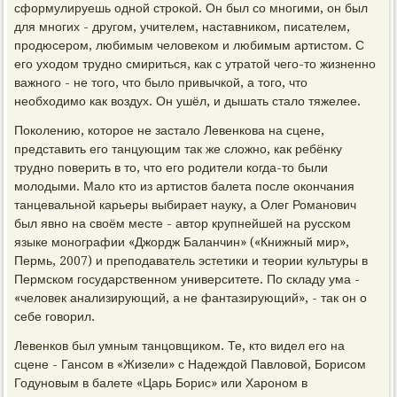
сформулируешь одной строкой. Он был со многими, он был
для многих - другом, учителем, наставником, писателем,
продюсером, любимым человеком и любимым артистом. С
его уходом трудно смириться, как с утратой чего-то жизненно
важного - не того, что было привычкой, а того, что
необходимо как воздух. Он ушёл, и дышать стало тяжелее.
Поколению, которое не застало Левенкова на сцене,
представить его танцующим так же сложно, как ребёнку
трудно поверить в то, что его родители когда-то были
молодыми. Мало кто из артистов балета после окончания
танцевальной карьеры выбирает науку, а Олег Романович
был явно на своём месте - автор крупнейшей на русском
языке монографии «Джордж Баланчин» («Книжный мир»,
Пермь, 2007) и преподаватель эстетики и теории культуры в
Пермском государственном университете. По складу ума -
«человек анализирующий, а не фантазирующий», - так он о
себе говорил.
Левенков был умным танцовщиком. Те, кто видел его на
сцене - Гансом в «Жизели» с Надеждой Павловой, Борисом
Годуновым в балете «Царь Борис» или Хароном в