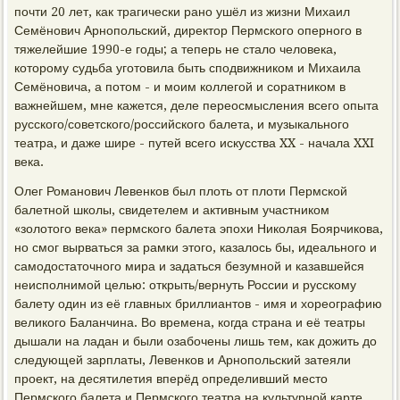
почти 20 лет, как трагически рано ушёл из жизни Михаил
Семёнович Арнопольский, директор Пермского оперного в
тяжелейшие 1990-е годы; а теперь не стало человека,
которому судьба уготовила быть сподвижником и Михаила
Семёновича, а потом - и моим коллегой и соратником в
важнейшем, мне кажется, деле переосмысления всего опыта
русского/советского/российского балета, и музыкального
театра, и даже шире - путей всего искусства XX - начала XXI
века.
Олег Романович Левенков был плоть от плоти Пермской
балетной школы, свидетелем и активным участником
«золотого века» пермского балета эпохи Николая Боярчикова,
но смог вырваться за рамки этого, казалось бы, идеального и
самодостаточного мира и задаться безумной и казавшейся
неисполнимой целью: открыть/вернуть России и русскому
балету один из её главных бриллиантов - имя и хореографию
великого Баланчина. Во времена, когда страна и её театры
дышали на ладан и были озабочены лишь тем, как дожить до
следующей зарплаты, Левенков и Арнопольский затеяли
проект, на десятилетия вперёд определивший место
Пермского балета и Пермского театра на культурной карте