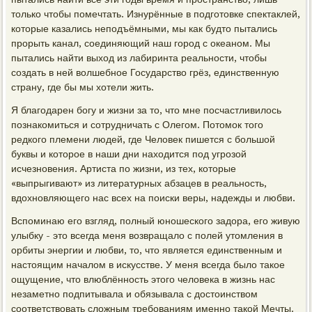
только чтобы помечтать. Изнурённые в подготовке спектаклей,
которые казались неподъёмными, мы как будто пытались
прорыть канал, соединяющий наш город с океаном. Мы
пытались найти выход из лабиринта реальности, чтобы
создать в ней волшебное Государство грёз, единственную
страну, где бы мы хотели жить.
Я благодарен богу и жизни за то, что мне посчастливилось
познакомиться и сотрудничать с Олегом. Потомок того
редкого племени людей, где Человек пишется с большой
буквы и которое в наши дни находится под угрозой
исчезновения. Артиста по жизни, из тех, которые
«выпрыгивают» из литературных абзацев в реальность,
вдохновляющего нас всех на поиски веры, надежды и любви.
Вспоминаю его взгляд, полный юношеского задора, его живую
улыбку - это всегда меня возвращало с полей утомления в
орбиты энергии и любви, то, что является единственным и
настоящим началом в искусстве. У меня всегда было такое
ощущение, что влюблённость этого человека в жизнь нас
незаметно подпитывала и обязывала с достоинством
соответствовать сложным требованиям именно такой Мечты.