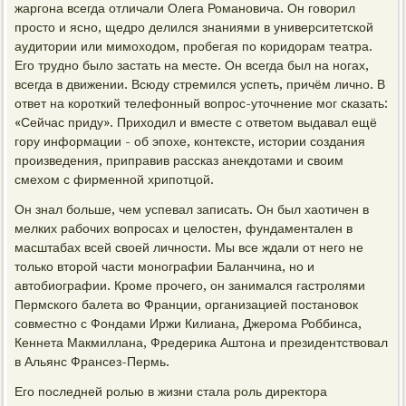
жаргона всегда отличали Олега Романовича. Он говорил
просто и ясно, щедро делился знаниями в университетской
аудитории или мимоходом, пробегая по коридорам театра.
Его трудно было застать на месте. Он всегда был на ногах,
всегда в движении. Всюду стремился успеть, причём лично. В
ответ на короткий телефонный вопрос-уточнение мог сказать:
«Сейчас приду». Приходил и вместе с ответом выдавал ещё
гору информации - об эпохе, контексте, истории создания
произведения, приправив рассказ анекдотами и своим
смехом с фирменной хрипотцой.
Он знал больше, чем успевал записать. Он был хаотичен в
мелких рабочих вопросах и целостен, фундаментален в
масштабах всей своей личности. Мы все ждали от него не
только второй части монографии Баланчина, но и
автобиографии. Кроме прочего, он занимался гастролями
Пермского балета во Франции, организацией постановок
совместно с Фондами Иржи Килиана, Джерома Роббинса,
Кеннета Макмиллана, Фредерика Аштона и президентствовал
в Альянс Франсез-Пермь.
Его последней ролью в жизни стала роль директора