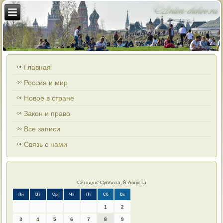
Главная
Россия и мир
Новое в стране
Закон и право
Все записи
Связь с нами
Сегодня: Суббота, 8 Августа
Пн
Вт
Ср
Чт
Пт
Сб
Вс
1
2
3
4
5
6
7
8
9