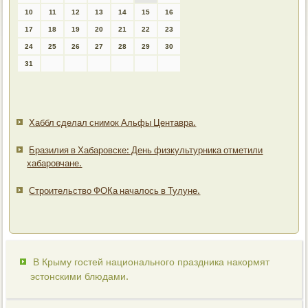
10
11
12
13
14
15
16
17
18
19
20
21
22
23
24
25
26
27
28
29
30
31
Хаббл сделал снимок Альфы Центавра.
Бразилия в Хабаровске: День физкультурника отметили
хабаровчане.
Строительство ФОКа началось в Тулуне.
В Крыму гостей национального праздника накормят
эстонскими блюдами.