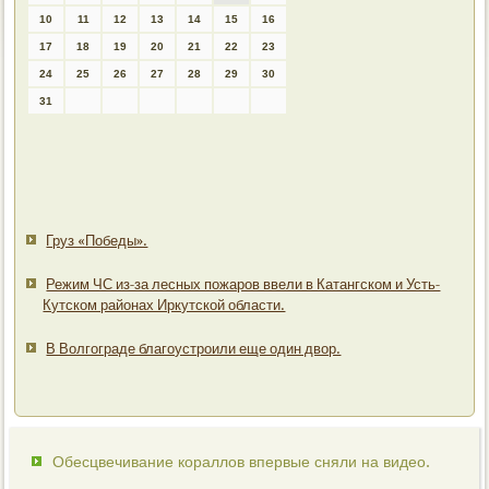
10
11
12
13
14
15
16
17
18
19
20
21
22
23
24
25
26
27
28
29
30
31
Груз «Победы».
Режим ЧС из-за лесных пожаров ввели в Катангском и Усть-
Кутском районах Иркутской области.
В Волгограде благоустроили еще один двор.
Обесцвечивание кораллов впервые сняли на видео.