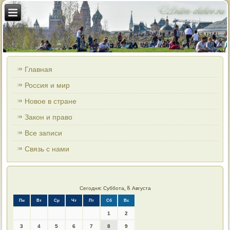
Главная
Россия и мир
Новое в стране
Закон и право
Все записи
Связь с нами
Сегодня: Суббота, 8 Августа
Пн
Вт
Ср
Чт
Пт
Сб
Вс
1
2
3
4
5
6
7
8
9