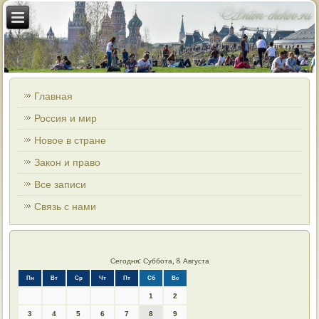
Главная
Россия и мир
Новое в стране
Закон и право
Все записи
Связь с нами
Сегодня: Суббота, 8 Августа
Пн
Вт
Ср
Чт
Пт
Сб
Вс
1
2
3
4
5
6
7
8
9