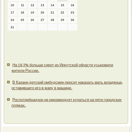
10
11
12
13
14
15
16
17
18
19
20
21
22
23
24
25
26
27
28
29
30
31
На 18,3% больше сирот из Иркутской области усыновили
жители России.
В Казани детский омбудсмен просит наказать мать младенца,
оставившего его в жару в машине.
Роспотребнадзор не рекомендует купаться на пяти городских
пляжах.