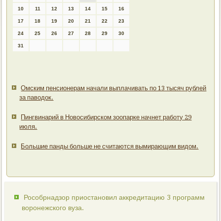
10
11
12
13
14
15
16
17
18
19
20
21
22
23
24
25
26
27
28
29
30
31
Омским пенсионерам начали выплачивать по 13 тысяч рублей
за паводок.
Пингвинарий в Новосибирском зоопарке начнет работу 29
июля.
Большие панды больше не считаются вымирающим видом.
Рособрнадзор приостановил аккредитацию 3 программ
воронежского вуза.