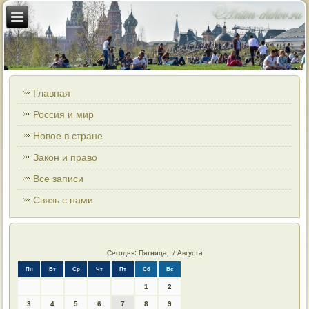
Главная
Россия и мир
Новое в стране
Закон и право
Все записи
Связь с нами
Сегодня: Пятница, 7 Августа
Пн
Вт
Ср
Чт
Пт
Сб
Вс
1
2
3
4
5
6
7
8
9