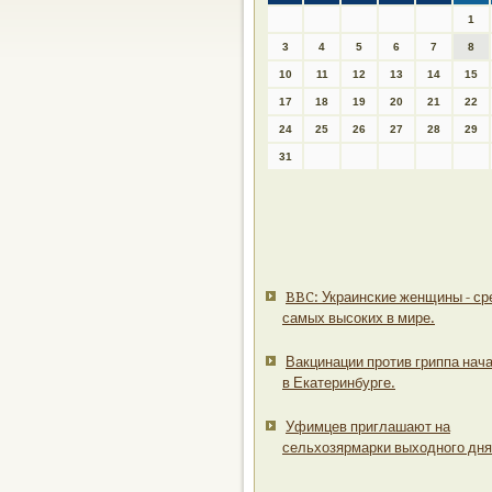
1
3
4
5
6
7
8
10
11
12
13
14
15
17
18
19
20
21
22
24
25
26
27
28
29
31
BBC: Украинские женщины - ср
самых высоких в мире.
Вакцинации против гриппа нач
в Екатеринбурге.
Уфимцев приглашают на
сельхозярмарки выходного дня