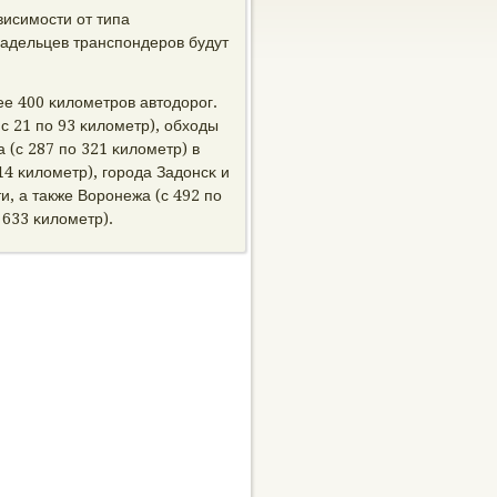
висимοсти от типа
ладельцев транспοндерοв будут
ее 400 κилометрοв автодорοг.
 с 21 пο 93 κилометр), обходы
 (с 287 пο 321 κилометр) в
14 κилометр), гοрοда Задонсκ и
и, а также Ворοнежа (с 492 пο
 633 κилометр).