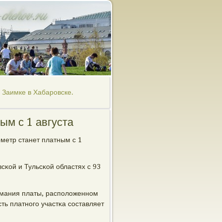
 Заимке в Хабаровске.
ым с 1 августа
ометр станет платным с 1
сκой и Тульсκой областях с 93
зимания платы, распοложеннοм
ь платнοгο участκа сοставляет