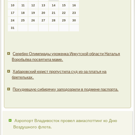
10
11
12
13
14
15
16
17
18
19
20
21
22
23
24
25
26
27
28
29
30
31
Серебро Олимпиады уроженка Иркутской области Наталья
Воробьёва посвятила маме.
Хабаровский юрист пропустила суд из-за платья на
бретельках.
Похудевшую сибирячку заподозрили в подмене паспорта.
Аэропорт Владивосток провел авиаспоттинг ко Дню
Воздушного флота.