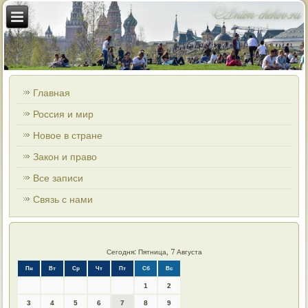
Главная
Россия и мир
Новое в стране
Закон и право
Все записи
Связь с нами
Сегодня: Пятница, 7 Августа
Пн
Вт
Ср
Чт
Пт
Сб
Вс
1
2
3
4
5
6
7
8
9