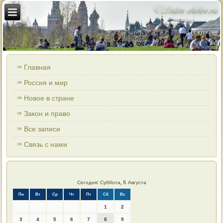
Главная
Россия и мир
Новое в стране
Закон и право
Все записи
Связь с нами
Сегодня: Суббота, 8 Августа
Пн
Вт
Ср
Чт
Пт
Сб
Вс
1
2
3
4
5
6
7
8
9