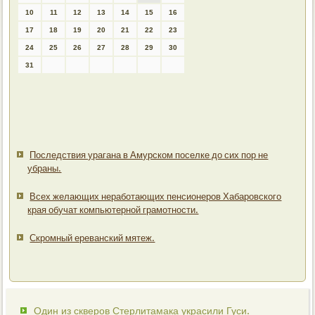
10
11
12
13
14
15
16
17
18
19
20
21
22
23
24
25
26
27
28
29
30
31
Последствия урагана в Амурском поселке до сих пор не
убраны.
Всех желающих неработающих пенсионеров Хабаровского
края обучат компьютерной грамотности.
Скромный ереванский мятеж.
Один из скверов Стерлитамака украсили Гуси.