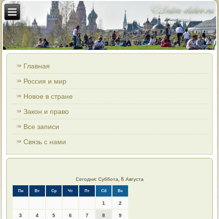
Главная
Россия и мир
Новое в стране
Закон и право
Все записи
Связь с нами
Сегодня: Суббота, 8 Августа
Пн
Вт
Ср
Чт
Пт
Сб
Вс
1
2
3
4
5
6
7
8
9