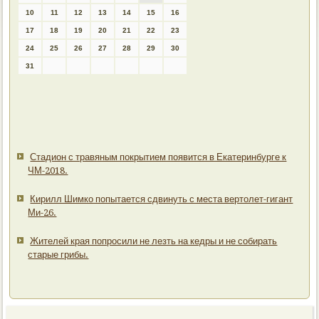
10
11
12
13
14
15
16
17
18
19
20
21
22
23
24
25
26
27
28
29
30
31
Стадион с травяным покрытием появится в Екатеринбурге к
ЧМ-2018.
Кирилл Шимко попытается сдвинуть с места вертолет-гигант
Ми-26.
Жителей края попросили не лезть на кедры и не собирать
старые грибы.