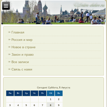
Главная
Россия и мир
Новое в стране
Закон и право
Все записи
Связь с нами
Сегодня: Суббота, 8 Августа
Пн
Вт
Ср
Чт
Пт
Сб
Вс
1
2
3
4
5
6
7
8
9