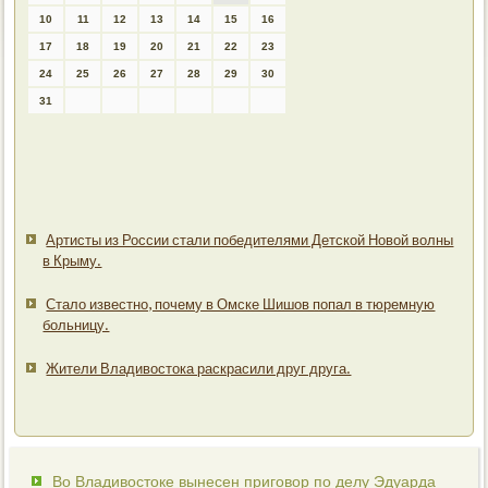
10
11
12
13
14
15
16
17
18
19
20
21
22
23
24
25
26
27
28
29
30
31
Артисты из России стали победителями Детской Новой волны
в Крыму.
Стало известно, почему в Омске Шишов попал в тюремную
больницу.
Жители Владивостока раскрасили друг друга.
Во Владивостоке вынесен приговор по делу Эдуарда