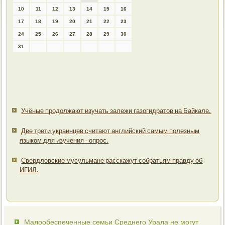
10
11
12
13
14
15
16
17
18
19
20
21
22
23
24
25
26
27
28
29
30
31
Учёные продолжают изучать залежи газогидратов на Байкале.
Две трети украинцев считают английский самым полезным
языком для изучения - опрос.
Свердловские мусульмане расскажут собратьям правду об
ИГИЛ.
Малообеспеченные семьи Среднего Урала не могут