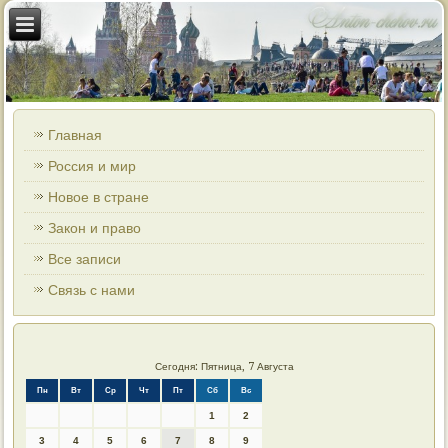
Главная
Россия и мир
Новое в стране
Закон и право
Все записи
Связь с нами
Сегодня: Пятница, 7 Августа
Пн
Вт
Ср
Чт
Пт
Сб
Вс
1
2
3
4
5
6
7
8
9