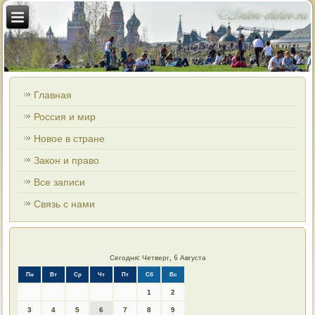
Главная
Россия и мир
Новое в стране
Закон и право
Все записи
Связь с нами
Сегодня: Четверг, 6 Августа
Пн
Вт
Ср
Чт
Пт
Сб
Вс
1
2
3
4
5
6
7
8
9