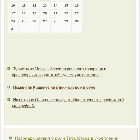
10
11
12
13
14
15
16
17
18
19
20
21
22
23
24
25
26
27
28
29
30
31
Туристы из Москвы бросили раненого товарища в
красноярских горах, чтобы успеть на самолет.
Поменяли Кишинев на глиняный дом в селе.
На острове Ольхон реализуют общественные проекты на 2
млн рублей.
Патриарх заявил о роли Татарстана в укреплении