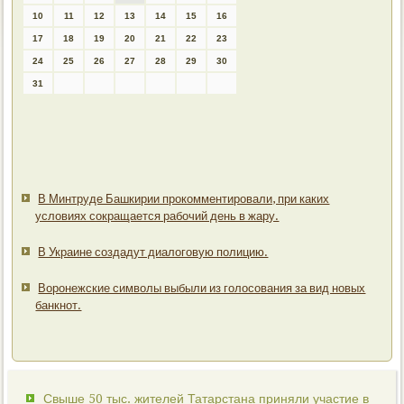
10
11
12
13
14
15
16
17
18
19
20
21
22
23
24
25
26
27
28
29
30
31
В Минтруде Башкирии прокомментировали, при каких
условиях сокращается рабочий день в жару.
В Украине создадут диалоговую полицию.
Воронежские символы выбыли из голосования за вид новых
банкнот.
Свыше 50 тыс. жителей Татарстана приняли участие в