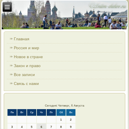
Главная
Россия и мир
Новое в стране
Закон и право
Все записи
Связь с нами
Сегодня: Четверг, 6 Августа
Пн
Вт
Ср
Чт
Пт
Сб
Вс
1
2
3
4
5
6
7
8
9