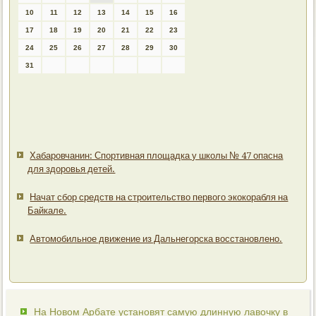
10
11
12
13
14
15
16
17
18
19
20
21
22
23
24
25
26
27
28
29
30
31
Хабаровчанин: Спортивная площадка у школы № 47 опасна
для здоровья детей.
Начат сбор средств на строительство первого экокорабля на
Байкале.
Автомобильное движение из Дальнегорска восстановлено.
На Новом Арбате установят самую длинную лавочку в