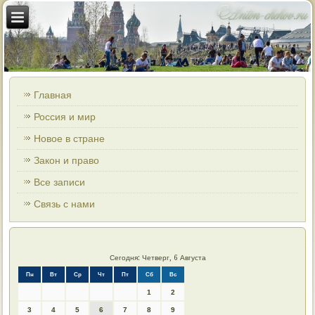
Главная
Россия и мир
Новое в стране
Закон и право
Все записи
Связь с нами
Сегодня: Четверг, 6 Августа
Пн
Вт
Ср
Чт
Пт
Сб
Вс
1
2
3
4
5
6
7
8
9