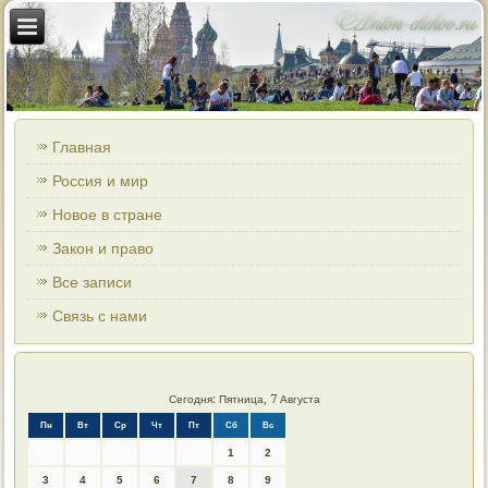
Главная
Россия и мир
Новое в стране
Закон и право
Все записи
Связь с нами
Сегодня: Пятница, 7 Августа
Пн
Вт
Ср
Чт
Пт
Сб
Вс
1
2
3
4
5
6
7
8
9