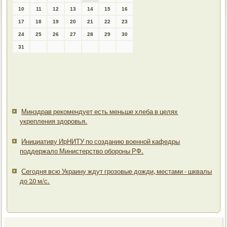
10
11
12
13
14
15
16
17
18
19
20
21
22
23
24
25
26
27
28
29
30
31
Минздрав рекомендует есть меньше хлеба в целях
укрепления здоровья.
Инициативу ИрНИТУ по созданию военной кафедры
поддержало Министерство обороны РФ.
Сегодня всю Украину ждут грозовые дожди, местами - шквалы
до 20 м/с.