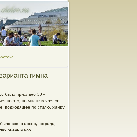
остоке.
 варианта гимна
рс было прислано 53 -
менно это, по мнению членов
е, подходящее по стилю, жанру
было все: шансон, эстрада,
лах очень мало.