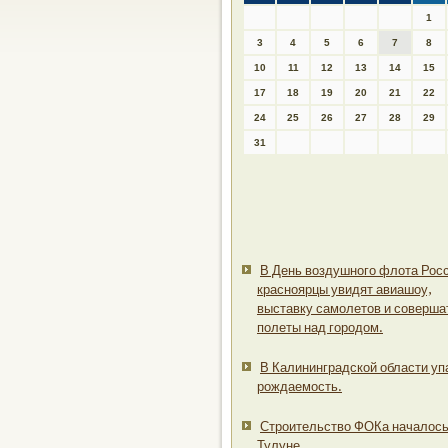
1
3
4
5
6
7
8
10
11
12
13
14
15
17
18
19
20
21
22
24
25
26
27
28
29
31
В День воздушного флота Рос
красноярцы увидят авиашоу,
выставку самолетов и соверша
полеты над городом.
В Калининградской области уп
рождаемость.
Строительство ФОКа началось
Тулуне.