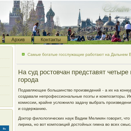
Архив
Контакты
Самые богатые госслужащие работают на Дальнем В
На суд ростовчан представят четыре
города
Подавляющее большинство произведений - а их на конку
создавали непрофессиональные поэты и композиторы. И
комиссии, крайне усложнило задачу выбрать произведени
и содержанию.
Доктор филологических наук Вадим Меликян говорит, что 
лирика, но вот композиций достойных гимна во всех смыс
Вс