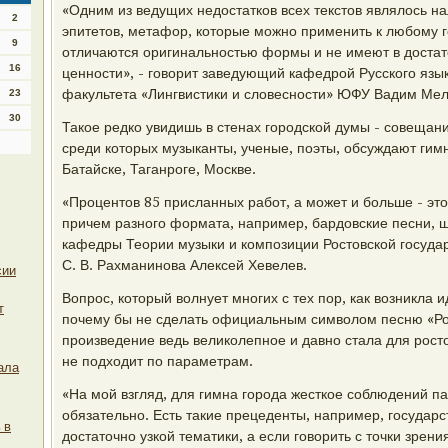
«Одним из ведущих недостатков всех текстов являлось н
2
эпитетов, метафор, которые можно применить к любому г
9
отличаются оригинальностью формы и не имеют в достат
16
ценности», - говорит заведующий кафедрой Русского язык
факультета «Лингвистики и словесности» ЮФУ Вадим Мел
23
30
Такое редко увидишь в стенах городской думы - совещан
среди которых музыканты, ученые, поэты, обсуждают гим
Батайске, Таганроге, Москве.
«Процентов 85 присланных работ, а может и больше - это
причем разного формата, например, бардовские песни, ш
кафедры Теории музыки и композиции Ростовской госуда
С. В. Рахманинова Алексей Хевелев.
сии
Вопрос, который волнует многих с тех пор, как возникла и
т
почему бы не сделать официальным символом песню «Рос
произведение ведь великолепное и давно стала для росто
не подходит по параметрам.
ала
«На мой взгляд, для гимна города жесткое соблюдений п
обязательно. Есть такие прецеденты, например, государ
 в
достаточно узкой тематики, а если говорить с точки зрени