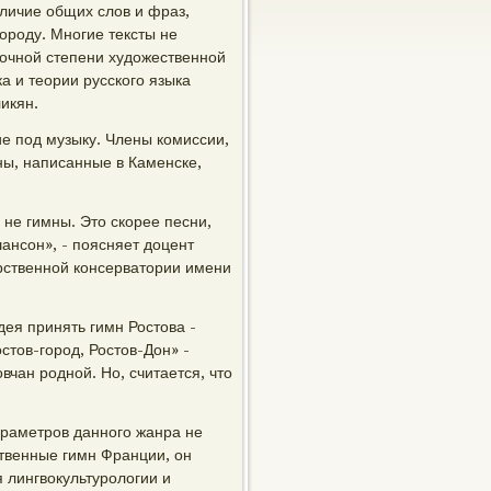
аличие общих слов и фраз,
ороду. Многие тексты не
очной степени художественной
а и теории русского языка
икян.
ие под музыку. Члены комиссии,
ны, написанные в Каменске,
 не гимны. Это скорее песни,
ансон», - поясняет доцент
рственной консерватории имени
дея принять гимн Ростова -
тов-город, Ростов-Дон» -
вчан родной. Но, считается, что
араметров данного жанра не
ственные гимн Франции, он
я лингвокультурологии и