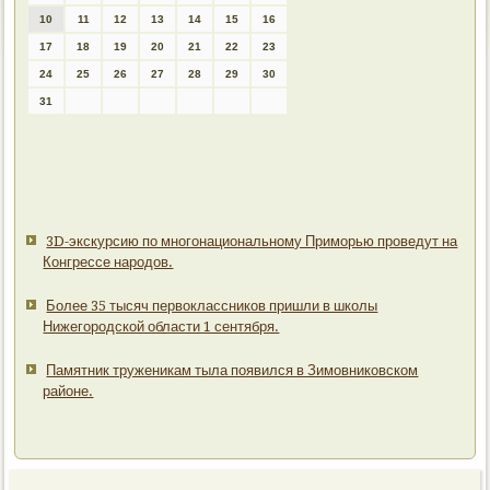
10
11
12
13
14
15
16
17
18
19
20
21
22
23
24
25
26
27
28
29
30
31
3D-экскурсию по многонациональному Приморью проведут на
Конгрессе народов.
Более 35 тысяч первоклассников пришли в школы
Нижегородской области 1 сентября.
Памятник труженикам тыла появился в Зимовниковском
районе.