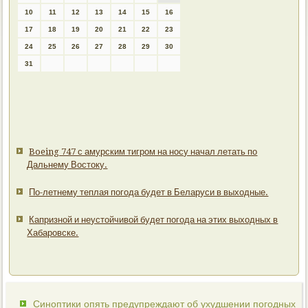
10
11
12
13
14
15
16
17
18
19
20
21
22
23
24
25
26
27
28
29
30
31
Boeing 747 с амурским тигром на носу начал летать по
Дальнему Востоку.
По-летнему теплая погода будет в Беларуси в выходные.
Капризной и неустойчивой будет погода на этих выходных в
Хабаровске.
Синоптики опять предупреждают об ухудшении погодных