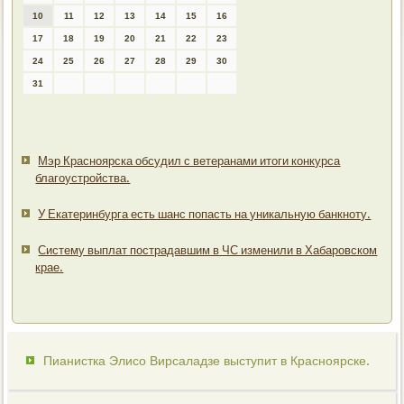
10
11
12
13
14
15
16
17
18
19
20
21
22
23
24
25
26
27
28
29
30
31
Мэр Красноярска обсудил с ветеранами итоги конкурса
благоустройства.
У Екатеринбурга есть шанс попасть на уникальную банкноту.
Систему выплат пострадавшим в ЧС изменили в Хабаровском
крае.
Пианистка Элисо Вирсаладзе выступит в Красноярске.