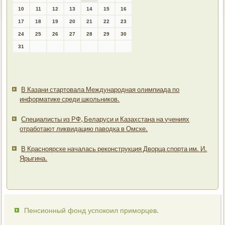
10
11
12
13
14
15
16
17
18
19
20
21
22
23
24
25
26
27
28
29
30
31
В Казани стартовала Международная олимпиада по
информатике среди школьников.
Специалисты из РФ, Беларуси и Казахстана на учениях
отработают ликвидацию паводка в Омске.
В Красноярске началась реконструкция Дворца спорта им. И.
Ярыгина.
Пенсионный фонд успокоил приморцев.