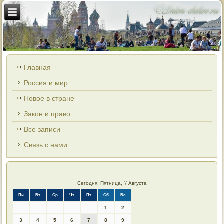
Главная
Россия и мир
Новое в стране
Закон и право
Все записи
Связь с нами
Сегодня: Пятница, 7 Августа
Пн
Вт
Ср
Чт
Пт
Сб
Вс
1
2
3
4
5
6
7
8
9