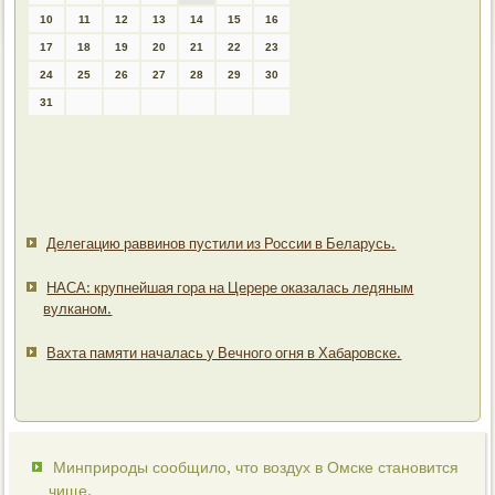
10
11
12
13
14
15
16
17
18
19
20
21
22
23
24
25
26
27
28
29
30
31
Делегацию раввинов пустили из России в Беларусь.
НАСА: крупнейшая гора на Церере оказалась ледяным
вулканом.
Вахта памяти началась у Вечного огня в Хабаровске.
Минприроды сообщило, что воздух в Омске становится
чище.