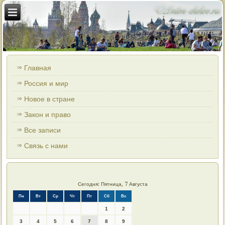
Главная
Россия и мир
Новое в стране
Закон и право
Все записи
Связь с нами
Сегодня: Пятница, 7 Августа
Пн
Вт
Ср
Чт
Пт
Сб
Вс
1
2
3
4
5
6
7
8
9