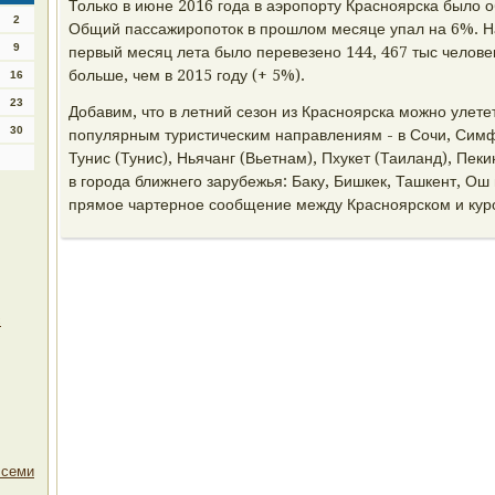
Только в июне 2016 года в аэропорту Красноярска было 
2
Общий пассажиропоток в прошлом месяце упал на 6%. Н
9
первый месяц лета было перевезено 144, 467 тыс человек,
больше, чем в 2015 году (+ 5%).
16
23
Добавим, что в летний сезон из Красноярска можно улет
30
популярным туристическим направлениям - в Сочи, Симф
Тунис (Тунис), Ньячанг (Вьетнам), Пхукет (Таиланд), Пек
в города ближнего зарубежья: Баку, Бишкек, Ташкент, Ош 
прямое чартерное сообщение между Красноярском и кур
с
 семи