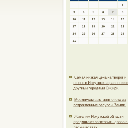
1
3
4
5
6
7
8
10
11
12
13
14
15
17
18
19
20
21
22
24
25
26
27
28
29
31
Самая низкая цена на творог и
пшено в Иркутске в сравнении 
другими городами Сибири.
Москвичам выставят счета за
потребленные ресурсы Земли.
Жителям Иркутской области
предлагают заготовить дрова в
лесничествах.