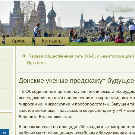
Архив
Контакты
Первая общественная сеть Wi-Fi с идентификацией 
Иркутске.
Донские ученые предскажут будущее
- В Объединенном центре научно-технического оборудов
исследования по пяти направлениям: гидрологии, наземн
гидрохимии, микроскопии и пробоподготовки. Запущен та
кластер механики, - рассказала корреспонденту «РГ» о
Вероника Белоцерковская.
В новом корпусе на площади 250 квадратных метров теп
рабочих мест, оснащенных новейшим оборудованием и к
Вс