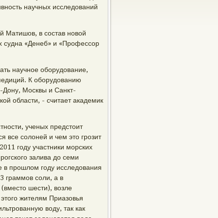
ивность научных исследований
й Матишов, в состав новой
их судна «Денеб» и «Профессор
вать научное оборудование,
спедиций. К оборудованию
а-Дону, Москвы и Санкт-
кой области, - считает академик
стности, ученых предстоит
я все солоней и чем это грозит
2011 году участники морских
рогского залива до семи
е в прошлом году исследования
3 граммов соли, а в
 (вместо шести), возле
а этого жителям Приазовья
льтрованную воду, так как