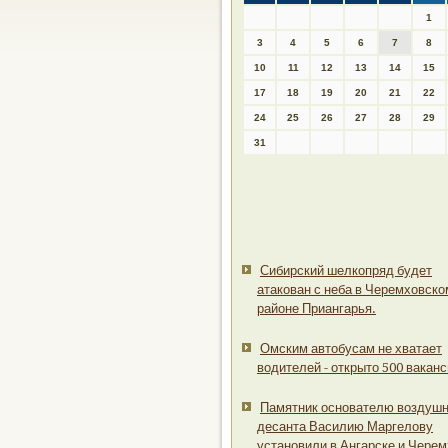
1
3
4
5
6
7
8
10
11
12
13
14
15
17
18
19
20
21
22
24
25
26
27
28
29
31
Сибирский шелкопряд будет
атакован с неба в Черемховско
районе Приангарья.
Омским автобусам не хватает
водителей - открыто 500 ваканс
Памятник основателю воздушн
десанта Василию Маргелову
установили в Ангарске и Черем