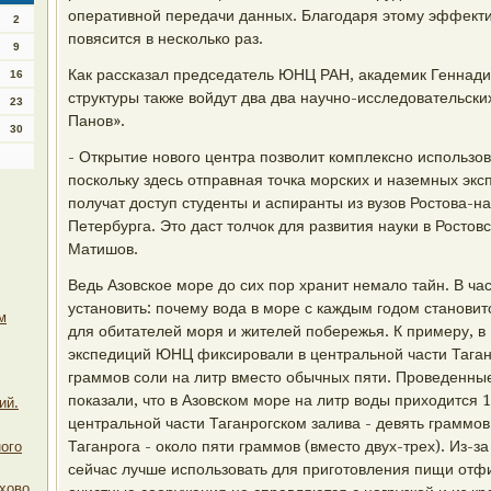
оперативной передачи данных. Благодаря этому эффект
2
повясится в несколько раз.
9
Как рассказал председатель ЮНЦ РАН, академик Геннади
16
структуры также войдут два два научно-исследовательск
23
Панов».
30
- Открытие нового центра позволит комплексно использо
поскольку здесь отправная точка морских и наземных эк
получат доступ студенты и аспиранты из вузов Ростова-н
Петербурга. Это даст толчок для развития науки в Ростовс
Матишов.
Ведь Азовское море до сих пор хранит немало тайн. В ча
установить: почему вода в море с каждым годом становитс
м
для обитателей моря и жителей побережья. К примеру, в 
экспедиций ЮНЦ фиксировали в центральной части Таган
граммов соли на литр вместо обычных пяти. Проведенны
показали, что в Азовском море на литр воды приходится 1
ий.
центральной части Таганрогском залива - девять граммов
Таганрога - около пяти граммов (вместо двух-трех). Из-з
ого
сейчас лучше использовать для приготовления пищи отфи
хово.