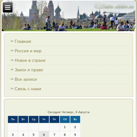
Главная
Россия и мир
Новое в стране
Закон и право
Все записи
Связь с нами
Сегодня: Четверг, 6 Августа
Пн
Вт
Ср
Чт
Пт
Сб
Вс
1
2
3
4
5
6
7
8
9