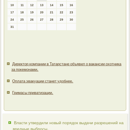
10
11
12
13
14
15
16
17
18
19
20
21
22
23
24
25
26
27
28
29
30
31
Директор компании в Татарстане объявил о вакансии охотника
за покемонами.
Оплата эвакуации станет удобнее.
Гримасы приватизации.
Власти утвердили новый порядок выдачи разрешений на
вредные выбросы.