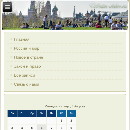
Главная
Россия и мир
Новое в стране
Закон и право
Все записи
Связь с нами
Сегодня: Четверг, 6 Августа
Пн
Вт
Ср
Чт
Пт
Сб
Вс
1
2
3
4
5
6
7
8
9