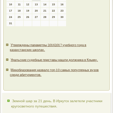
10
11
12
13
14
15
16
17
18
19
20
21
22
23
24
25
26
27
28
29
30
31
Утверждены параметры 20162017 учебного года в
казахстанских школах.
Уральские судебные приставы нашли должника в Крыму.
Минобразования назвало топ-10 самых популярных вузов
среди абитуриентов.
Земной шар за 21 день. В Иркутск залетели участники
кругосветного путешествия.