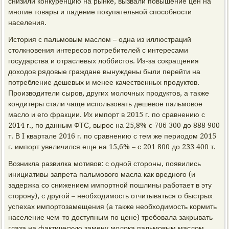
снизили конкуренцию на рынке, вызвали повышение цен на
многие товары и падение покупательной способности
населения.
История с пальмовым маслом – одна из иллюстраций
столкновения интересов потребителей с интересами
государства и отраслевых лоббистов. Из-за сокращения
доходов рядовые граждане вынуждены были перейти на
потребление дешевых и менее качественных продуктов.
Производители сыров, других молочных продуктов, а также
кондитеры стали чаще использовать дешевое пальмовое
масло и его фракции. Их импорт в 2015 г. по сравнению с
2014 г., по данным ФТС, вырос на 25,8% с 706 300 до 888 900
т. В I квартале 2016 г. по сравнению с тем же периодом 2015
г. импорт увеличился еще на 15,6% – с 201 800 до 233 400 т.
Возникла развилка мотивов: с одной стороны, появились
инициативы запрета пальмового масла как вредного (и
задержка со снижением импортной пошлины работает в эту
сторону), с другой – необходимость отчитываться о быстрых
успехах импортозамещения (а также необходимость кормить
население чем-то доступным по цене) требовала закрывать
глаза на фактическую замену молока пальмовым маслом.