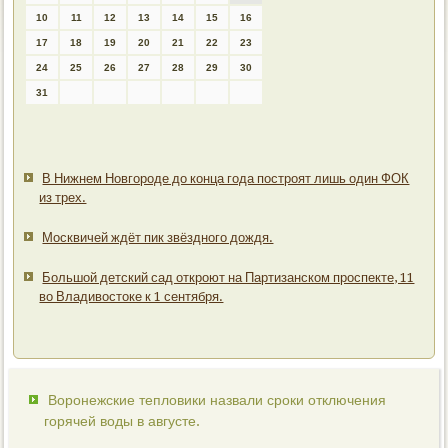
10
11
12
13
14
15
16
17
18
19
20
21
22
23
24
25
26
27
28
29
30
31
В Нижнем Новгороде до конца года построят лишь один ФОК
из трех.
Москвичей ждёт пик звёздного дождя.
Большой детский сад откроют на Партизанском проспекте, 11
во Владивостоке к 1 сентября.
Воронежские тепловики назвали сроки отключения
горячей воды в августе.