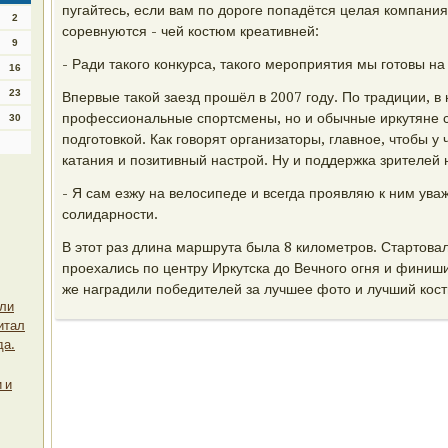
пугайтесь, если вам по дороге попадётся целая компания
2
соревнуются - чей костюм креативней:
9
- Ради такого конкурса, такого мероприятия мы готовы на
16
23
Впервые такой заезд прошёл в 2007 году. По традиции, в 
профессиональные спортсмены, но и обычные иркутяне с
30
подготовкой. Как говорят организаторы, главное, чтобы у
катания и позитивный настрой. Ну и поддержка зрителей 
- Я сам езжу на велосипеде и всегда проявляю к ним ува
солидарности.
В этот раз длина маршрута была 8 километров. Стартовал
проехались по центру Иркутска до Вечного огня и финиш
же наградили победителей за лучшее фото и лучший кос
или
итал
да.
 и