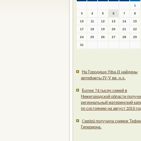
1
3
4
5
6
7
8
10
11
12
13
14
15
17
18
19
20
21
22
24
25
26
27
28
29
31
На Городище Уфа-II найдены
артефакты IV-V вв. н.э.
Более 74 тысяч семей в
Нижегородской области получ
региональный материнский кап
по состоянию на август 2016 го
Cassini получила снимок Тефии
Гипериона.