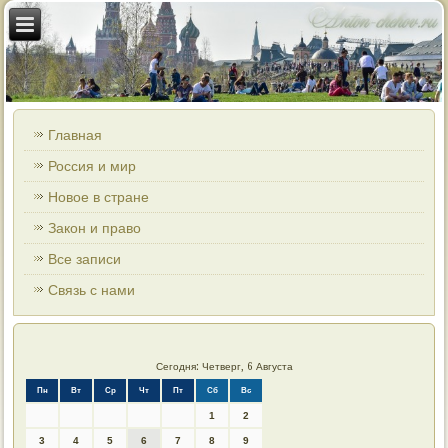
Главная
Россия и мир
Новое в стране
Закон и право
Все записи
Связь с нами
Сегодня: Четверг, 6 Августа
Пн
Вт
Ср
Чт
Пт
Сб
Вс
1
2
3
4
5
6
7
8
9