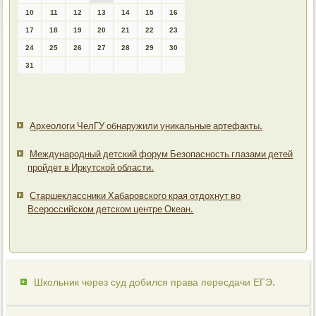
10
11
12
13
14
15
16
17
18
19
20
21
22
23
24
25
26
27
28
29
30
31
Археологи ЧелГУ обнаружили уникальные артефакты.
Международный детский форум Безопасность глазами детей
пройдет в Иркутской области.
Старшеклассники Хабаровского края отдохнут во
Всероссийском детском центре Океан.
Школьник через суд добился права пересдачи ЕГЭ.