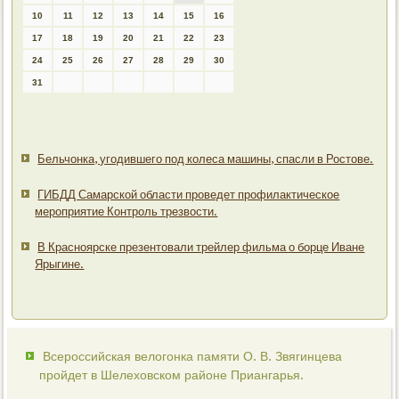
10
11
12
13
14
15
16
17
18
19
20
21
22
23
24
25
26
27
28
29
30
31
Бельчонка, угодившего под колеса машины, спасли в Ростове.
ГИБДД Самарской области проведет профилактическое
мероприятие Контроль трезвости.
В Красноярске презентовали трейлер фильма о борце Иване
Ярыгине.
Всероссийская велогонка памяти О. В. Звягинцева
пройдет в Шелеховском районе Приангарья.