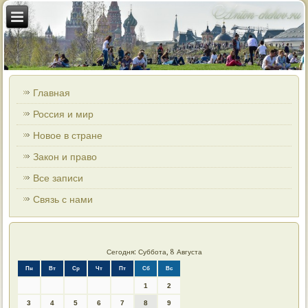
Главная
Россия и мир
Новое в стране
Закон и право
Все записи
Связь с нами
Сегодня: Суббота, 8 Августа
Пн
Вт
Ср
Чт
Пт
Сб
Вс
1
2
3
4
5
6
7
8
9