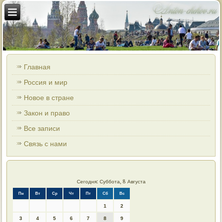
Главная
Россия и мир
Новое в стране
Закон и право
Все записи
Связь с нами
Сегодня: Суббота, 8 Августа
Пн
Вт
Ср
Чт
Пт
Сб
Вс
1
2
3
4
5
6
7
8
9