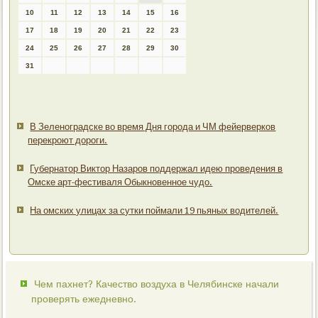
10
11
12
13
14
15
16
17
18
19
20
21
22
23
24
25
26
27
28
29
30
31
В Зеленоградске во время Дня города и ЧМ фейерверков
перекроют дороги.
Губернатор Виктор Назаров поддержал идею проведения в
Омске арт-фестиваля Обыкновенное чудо.
На омских улицах за сутки поймали 19 пьяных водителей.
Чем пахнет? Качество воздуха в Челябинске начали
проверять ежедневно.