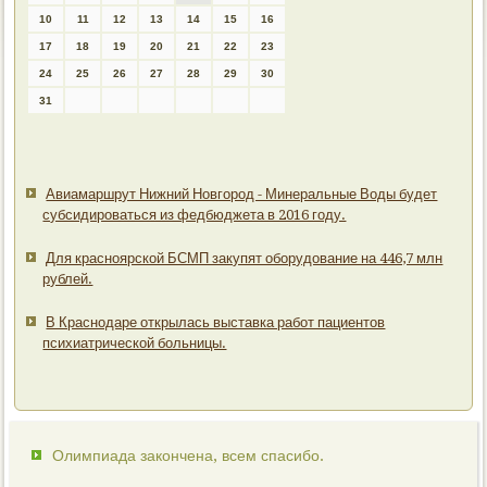
10
11
12
13
14
15
16
17
18
19
20
21
22
23
24
25
26
27
28
29
30
31
Авиамаршрут Нижний Новгород - Минеральные Воды будет
субсидироваться из федбюджета в 2016 году.
Для красноярской БСМП закупят оборудование на 446,7 млн
рублей.
В Краснодаре открылась выставка работ пациентов
психиатрической больницы.
Олимпиада закончена, всем спасибо.