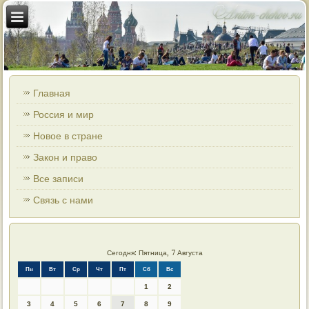
Главная
Россия и мир
Новое в стране
Закон и право
Все записи
Связь с нами
Сегодня: Пятница, 7 Августа
Пн
Вт
Ср
Чт
Пт
Сб
Вс
1
2
3
4
5
6
7
8
9