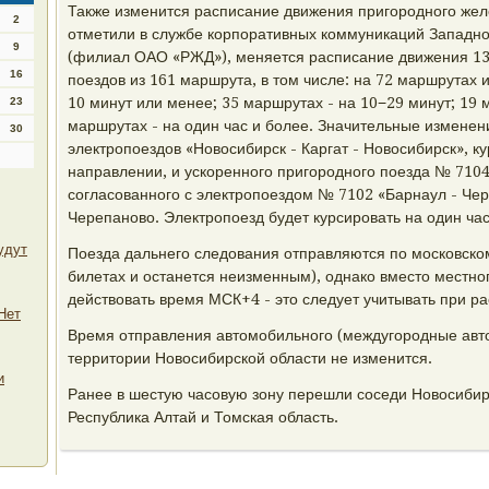
Также изменится расписание движения пригородного жел
2
отметили в службе корпоративных коммуникаций Западн
9
(филиал ОАО «РЖД»), меняется расписание движения 1
16
поездов из 161 маршрута, в том числе: на 72 маршрутах
10 минут или менее; 35 маршрутах - на 10−29 минут; 19 
23
маршрутах - на один час и более. Значительные изменен
30
электропоездов «Новосибирск - Каргат - Новосибирск», 
направлении, и ускоренного пригородного поезда № 7104
согласованного с электропоездом № 7102 «Барнаул - Че
Черепаново. Электропоезд будет курсировать на один час
удут
Поезда дальнего следования отправляются по московском
билетах и останется неизменным), однако вместо местн
действовать время МСК+4 - это следует учитывать при р
Нет
Время отправления автомобильного (междугородные авто
территории Новосибирской области не изменится.
и
Ранее в шестую часовую зону перешли соседи Новосибирс
Республика Алтай и Томская область.