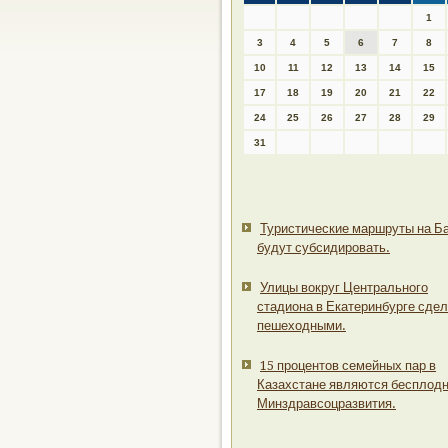
1
3
4
5
6
7
8
10
11
12
13
14
15
17
18
19
20
21
22
24
25
26
27
28
29
31
Туристические маршруты на Б
будут субсидировать.
Улицы вокруг Центрального
стадиона в Екатеринбурге сде
пешеходными.
15 процентов семейных пар в
Казахстане являются бесплодн
Минздравсоцразвития.