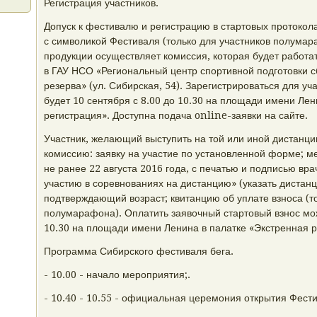
Регистрация участников.
Допуск к фестивалю и регистрацию в стартовых протокола
с символикой Фестиваля (только для участников полумар
продукции осуществляет комиссия, которая будет работат
в ГАУ НСО «Региональный центр спортивной подготовки с
резерва» (ул. Сибирская, 54). Зарегистрироваться для у
будет 10 сентября с 8.00 до 10.30 на площади имени Лен
регистрация». Доступна подача online-заявки на сайте.
Участник, желающий выступить на той или иной дистанци
комиссию: заявку на участие по установленной форме; 
не ранее 22 августа 2016 года, с печатью и подписью вр
участию в соревнованиях на дистанцию» (указать дистанц
подтверждающий возраст; квитанцию об уплате взноса (т
полумарафона). Оплатить заявочный стартовый взнос мож
10.30 на площади имени Ленина в палатке «Экстренная р
Программа Сибирского фестиваля бега.
- 10.00 - начало мероприятия;.
- 10.40 - 10.55 - официальная церемония открытия Фест