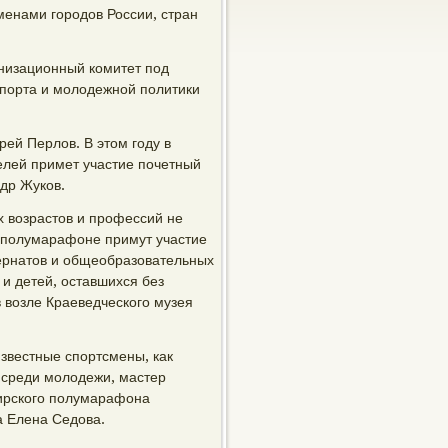
менами городов России, стран
низационный комитет под
спорта и молодежной политики
ей Перлов. В этом году в
елей примет участие почетный
ндр Жуков.
 возрастов и профессий не
 В полумарафоне примут участие
ернатов и общеобразовательных
и детей, оставшихся без
 возле Краеведческого музея
известные спортсмены, как
 среди молодежи, мастер
бирского полумарафона
а Елена Седова.