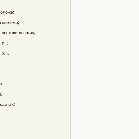
моложе;.
и моложе;.
ля всех желающих;.
р. ;.
р. ;.
н;.
н.
сайтах: