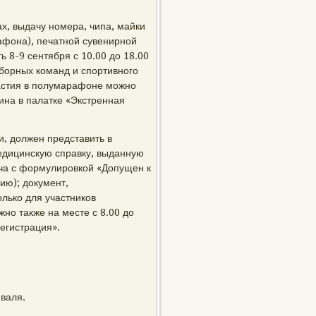
х, выдачу номера, чипа, майки
афона), печатной сувенирной
ь 8-9 сентября с 10.00 до 18.00
борных команд и спортивного
частия в полумарафоне можно
ина в палатке «Экстренная
и, должен представить в
медицинскую справку, выданную
ача с формулировкой «Допущен к
ию); документ,
олько для участников
но также на месте с 8.00 до
егистрация».
иваля.