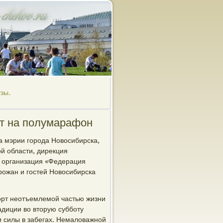
зы.
ет на полумарафон
а мэрии города Новосибирска,
й области, дирекция
я организация «Федерация
рожан и гостей Новосибирска
порт неотъемлемой частью жизни
адиции во вторую субботу
и силы в забегах. Немаловажной