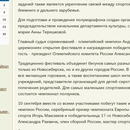
задачей также является укрепление связей между спортс
2
ближнего и дальнего зарубежья.
9
Для подготовки и проведения полумарафона создан орга
16
председательством начальника департамента культуры, 
23
мэрии Анны Терешковой.
30
Главный судья соревнований - олимпийский чемпион Андр
церемониях открытия фестиваля и награждения победит
гость - президент Олимпийского комитета России Алекса
Традиционно фестиваль объединит бегунов самых разных
айкал
только из Новосибирска, но и из других городов России.
все желающие горожане, а также воспитанники школ-инт
учреждений, представители организаций для детей-сирот 
попечения родителей. Для самых маленьких спортсменов
лают
состоится чемпионат ползунков.
10 сентября вместе со всеми участниками побегут такие 
чемпион России, серебряный призер чемпионата Европы
ыми -
спорта Игорь Максимов и победительница 17-го Новоси
Александра Раевича, член сборной России, мастер спорт