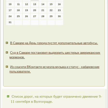
10
11
12
13
14
15
16
17
18
19
20
21
22
23
24
25
26
27
28
29
30
31
В Самаре на День города пустят дополнительные автобусы.
Суд в Самаре постановил выдворить шестерых американских
мормонов.
Из соцсети ВКонтакте исчезла музыка и статус - хабаровские
пользователи.
Список дорог, на которых будет ограничено движение 9-
11 сентября в Волгограде.