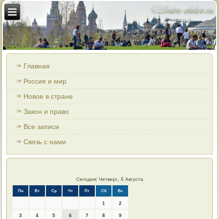
Главная
Россия и мир
Новое в стране
Закон и право
Все записи
Связь с нами
Сегодня: Четверг, 6 Августа
Пн
Вт
Ср
Чт
Пт
Сб
Вс
1
2
3
4
5
6
7
8
9