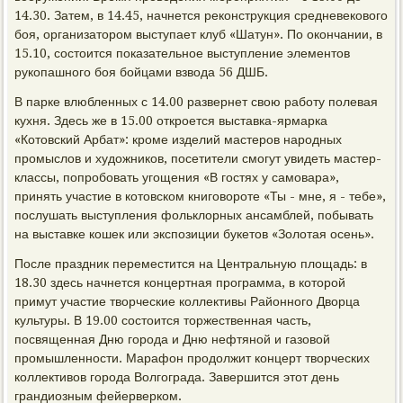
14.30. Затем, в 14.45, начнется реконструкция средневекового
боя, организатором выступает клуб «Шатун». По окончании, в
15.10, состоится показательное выступление элементов
рукопашного боя бойцами взвода 56 ДШБ.
В парке влюбленных с 14.00 развернет свою работу полевая
кухня. Здесь же в 15.00 откроется выставка-ярмарка
«Котовский Арбат»: кроме изделий мастеров народных
промыслов и художников, посетители смогут увидеть мастер-
классы, попробовать угощения «В гостях у самовара»,
принять участие в котовском книговороте «Ты - мне, я - тебе»,
послушать выступления фольклорных ансамблей, побывать
на выставке кошек или экспозиции букетов «Золотая осень».
После праздник переместится на Центральную площадь: в
18.30 здесь начнется концертная программа, в которой
примут участие творческие коллективы Районного Дворца
культуры. В 19.00 состоится торжественная часть,
посвященная Дню города и Дню нефтяной и газовой
промышленности. Марафон продолжит концерт творческих
коллективов города Волгограда. Завершится этот день
грандиозным фейерверком.