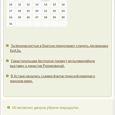
10
11
12
13
14
15
16
17
18
19
20
21
22
23
24
25
26
27
28
29
30
31
За безопасностью в Братске продолжают следить дружинники
БрАЗа.
Севастопольцам бесплатно покажут мультимедийную
выставку о династии Рюриковичей.
В Астане начались съемки фантастической комедии о
женском мире.
Из волжских дворов убрали маршрутки.