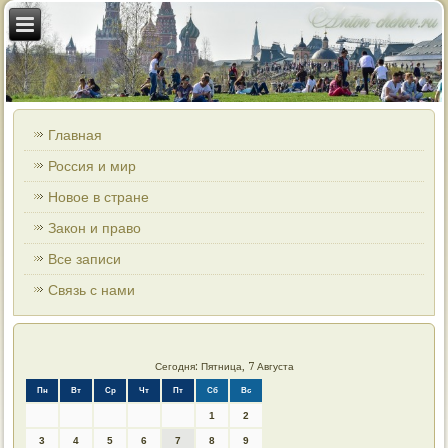
Главная
Россия и мир
Новое в стране
Закон и право
Все записи
Связь с нами
Сегодня: Пятница, 7 Августа
Пн
Вт
Ср
Чт
Пт
Сб
Вс
1
2
3
4
5
6
7
8
9